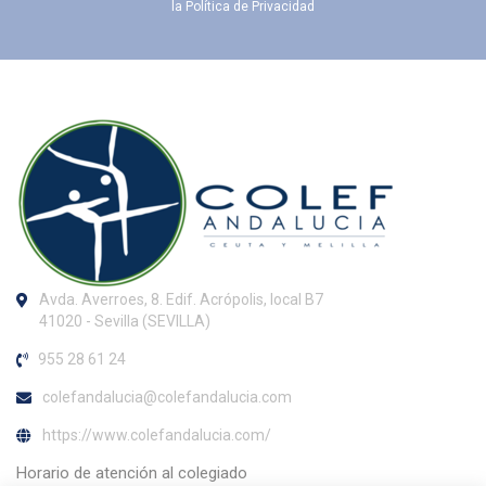
la
Política de Privacidad
Avda. Averroes, 8. Edif. Acrópolis, local B7
41020 - Sevilla (SEVILLA)
955 28 61 24
colefandalucia@colefandalucia.com
https://www.colefandalucia.com/
Horario de atención al colegiado