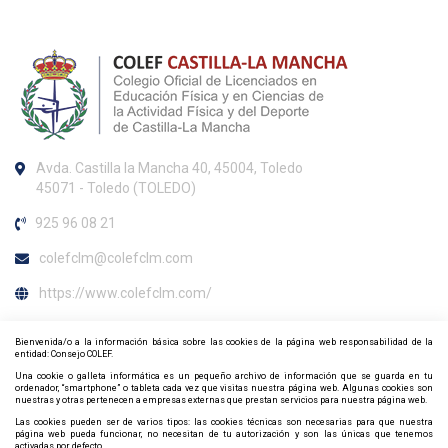
Avda. Castilla la Mancha 40, 45004, Toledo
45071 - Toledo (TOLEDO)
925 96 08 21
colefclm@colefclm.com
https://www.colefclm.com/
Horario de atención al colegiado
Bienvenida/o a la información básica sobre las cookies de la página web responsabilidad de la
entidad: Consejo COLEF.
Septiembre a Junio: de lunes a viernes de 10:00 h. a 14:00 h. y de
Una cookie o galleta informática es un pequeño archivo de información que se guarda en tu
16:00 h. a 18:00 h. Julio y Agosto: de lunes a viernes de 9:00 h. a
ordenador, “smartphone” o tableta cada vez que visitas nuestra página web. Algunas cookies son
nuestras y otras pertenecen a empresas externas que prestan servicios para nuestra página web.
15:00 h.
Las cookies pueden ser de varios tipos: las cookies técnicas son necesarias para que nuestra
página web pueda funcionar, no necesitan de tu autorización y son las únicas que tenemos
Contacta y síguenos por redes sociales
activadas por defecto.